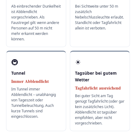
Ab einbrechender Dunkelheit
Bei Sichtweite unter 50 m
ist Abblendlicht
zusätzlich
vorgeschrieben. Als
Nebelschlussleuchte erlaubt.
Faustregel gilt: wenn andere
Standlicht oder Tagfahrlicht
Personen auf 50 m nicht
allein ist verboten.
mehr erkannt werden
können.
🚇
☀
Tunnel
Tagsüber bei gutem
Wetter
Immer Abblendlicht
Tagfahrlicht ausreichend
Im Tunnel immer
Abblendlicht – unabhängig
Bei guter Sicht am Tag
von Tageszeit oder
genügt Tagfahrlicht (oder gar
Tunnelbeleuchtung. Auch
kein zusätzliches Licht).
kurze Tunnels sind
Abblendlicht ist tagsüber
eingeschlossen.
empfohlen, aber nicht
vorgeschrieben.