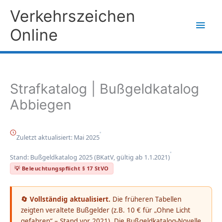
Zum
Verkehrszeichen
Inhalt
Hau
Online
springen
Strafkatalog | Bußgeldkatalog
Abbiegen
Zuletzt aktualisiert: Mai 2025
Stand: Bußgeldkatalog 2025 (BKatV, gültig ab 1.1.2021)
💡 Beleuchtungspflicht § 17 StVO
🔄 Vollständig aktualisiert.
Die früheren Tabellen
zeigten veraltete Bußgelder (z.B. 10 € für „Ohne Licht
gefahren“ – Stand vor 2021). Die Bußgeldkatalog-Novelle