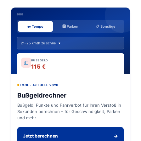
🚗 Tempo
🅿️ Parken
📋 Sonstige
21–25 km/h zu schnell ▾
BUSSGELD
💵
115 €
TOOL · AKTUELL 2026
Bußgeldrechner
Bußgeld, Punkte und Fahrverbot für Ihren Verstoß in
Sekunden berechnen – für Geschwindigkeit, Parken
und mehr.
→
Jetzt berechnen