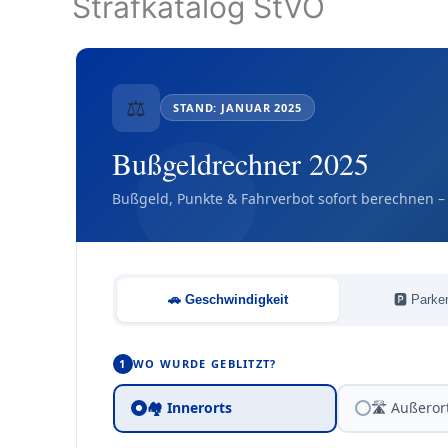
Strafkatalog StVO
⚖️
STAND: JANUAR 2025
Bußgeldrechner 2025
Bußgeld, Punkte & Fahrverbot sofort berechnen –
🚗 Geschwindigkeit
🅿️ Parke
1
WO WURDE GEBLITZT?
🏘 Innerorts
🛣 Außeror