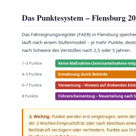
Das Punktesystem – Flensburg 2
Das Fahreignungsregister (FAER) in Flensburg speiche
läuft nach einem Stufenmodell – je mehr Punkte, dest
nach Schwere des Verstoßes nach 2,5 oder 5 Jahren.
1–3 Punkte
Keine Maßnahme (Seminarteilnahme mögli
4–5 Punkte
Ermahnung durch Behörde
6–7 Punkte
Verwarnung – Hinweis auf drohenden Ent
8 Punkte
Führerscheinentzug – Neuerteilung nach Sp
⚠ Wichtig:
Punkte werden erst eingetragen, wenn de
der 2-Wochen-Einspruchsfrist oder nach Abschluss eines 
Rechtskraft verzögern oder verhindern. Punkte aus Or