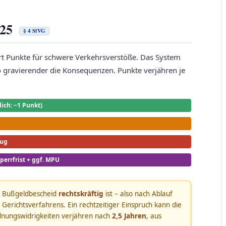
025
§ 4 StVG
rt Punkte für schwere Verkehrsverstöße. Das System
o gravierender die Konsequenzen. Punkte verjähren je
ch: −1 Punkt)
zug
errfrist + ggf. MPU
r Bußgeldbescheid
rechtskräftig
ist – also nach Ablauf
Gerichtsverfahrens. Ein rechtzeitiger Einspruch kann die
dnungswidrigkeiten verjähren nach
2,5 Jahren
, aus