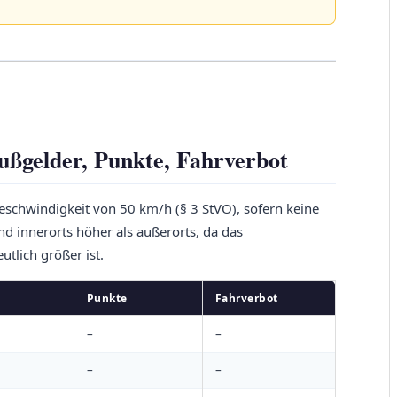
Bußgelder, Punkte, Fahrverbot
eschwindigkeit von 50 km/h (§ 3 StVO), sofern keine
d innerorts höher als außerorts, da das
tlich größer ist.
Punkte
Fahrverbot
–
–
–
–