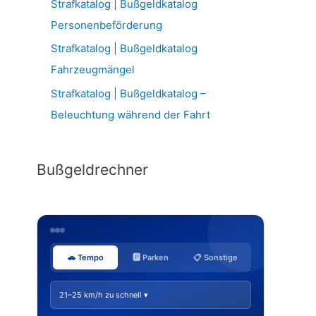
Strafkatalog | Bußgeldkatalog
Personenbeförderung
Strafkatalog | Bußgeldkatalog
Fahrzeugmängel
Strafkatalog | Bußgeldkatalog –
Beleuchtung während der Fahrt
Bußgeldrechner
🚗 Tempo
🅿️ Parken
📋 Sonstige
21–25 km/h zu schnell ▾