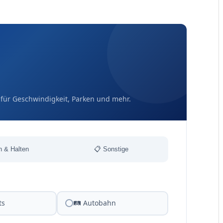
 für Geschwindigkeit, Parken und mehr.
n & Halten
📋 Sonstige
ts
🛤 Autobahn