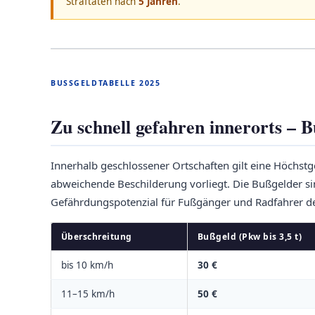
Straftaten nach
5 Jahren
.
BUSSGELDTABELLE 2025
Zu schnell gefahren innerorts – 
Innerhalb geschlossener Ortschaften gilt eine Höchstg
abweichende Beschilderung vorliegt. Die Bußgelder sin
Gefährdungspotenzial für Fußgänger und Radfahrer deu
Überschreitung
Bußgeld (Pkw bis 3,5 t)
bis 10 km/h
30 €
11–15 km/h
50 €