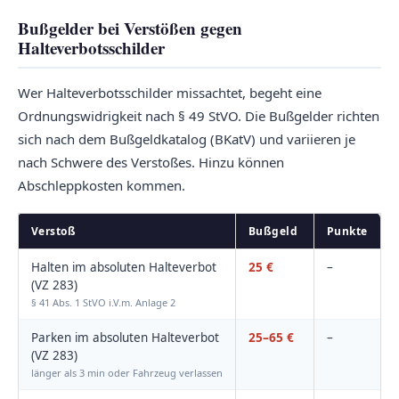
Bußgelder bei Verstößen gegen
Halteverbotsschilder
Wer Halteverbotsschilder missachtet, begeht eine
Ordnungswidrigkeit nach § 49 StVO. Die Bußgelder richten
sich nach dem Bußgeldkatalog (BKatV) und variieren je
nach Schwere des Verstoßes. Hinzu können
Abschleppkosten kommen.
Verstoß
Bußgeld
Punkte
Halten im absoluten Halteverbot
25 €
–
(VZ 283)
§ 41 Abs. 1 StVO i.V.m. Anlage 2
Parken im absoluten Halteverbot
25–65 €
–
(VZ 283)
länger als 3 min oder Fahrzeug verlassen