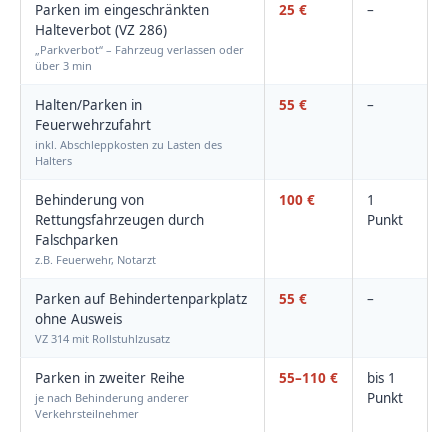
Parken im eingeschränkten
25 €
–
Halteverbot (VZ 286)
„Parkverbot“ – Fahrzeug verlassen oder
über 3 min
Halten/Parken in
55 €
–
Feuerwehrzufahrt
inkl. Abschleppkosten zu Lasten des
Halters
Behinderung von
100 €
1
Rettungsfahrzeugen durch
Punkt
Falschparken
z.B. Feuerwehr, Notarzt
Parken auf Behindertenparkplatz
55 €
–
ohne Ausweis
VZ 314 mit Rollstuhlzusatz
Parken in zweiter Reihe
55–110 €
bis 1
Punkt
je nach Behinderung anderer
Verkehrsteilnehmer