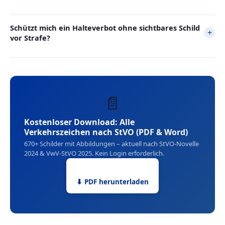
Schützt mich ein Halteverbot ohne sichtbares Schild
+
vor Strafe?
📄
Kostenloser Download: Alle
Verkehrszeichen nach StVO (PDF & Word)
670+ Schilder mit Abbildungen – aktuell nach StVO-Novelle
2024 & VwV-StVO 2025. Kein Login erforderlich.
⬇ PDF herunterladen