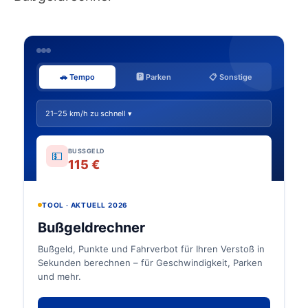
🚗 Tempo
🅿️ Parken
📋 Sonstige
21–25 km/h zu schnell ▾
BUSSGELD
💵
115 €
TOOL · AKTUELL 2026
Bußgeldrechner
Bußgeld, Punkte und Fahrverbot für Ihren Verstoß in
Sekunden berechnen – für Geschwindigkeit, Parken
und mehr.