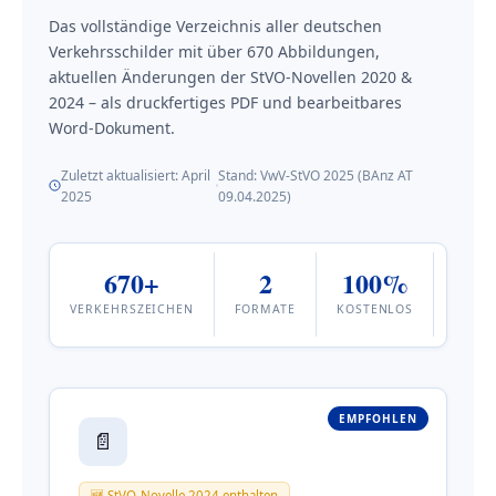
Das vollständige Verzeichnis aller deutschen
Verkehrsschilder mit über 670 Abbildungen,
aktuellen Änderungen der StVO-Novellen 2020 &
2024 – als druckfertiges PDF und bearbeitbares
Word-Dokument.
Zuletzt aktualisiert: April
Stand: VwV-StVO 2025 (BAnz AT
2025
09.04.2025)
20
670+
2
100%
AKTUE
VERKEHRSZEICHEN
FORMATE
KOSTENLOS
STA
EMPFOHLEN
📄
🆕 StVO-Novelle 2024 enthalten