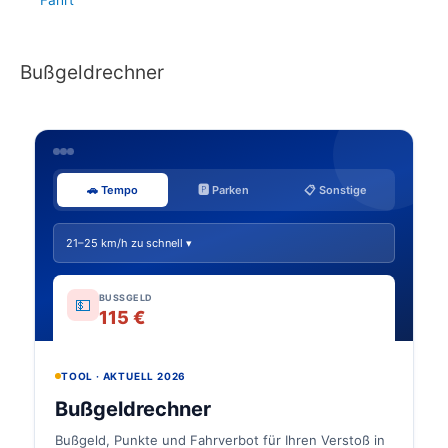
Fahrt
Bußgeldrechner
🚗 Tempo
🅿️ Parken
📋 Sonstige
21–25 km/h zu schnell ▾
BUSSGELD
💵
115 €
TOOL · AKTUELL 2026
Bußgeldrechner
Bußgeld, Punkte und Fahrverbot für Ihren Verstoß in