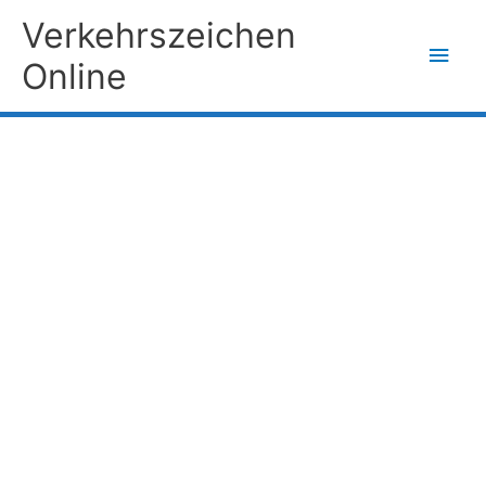
Zum
Verkehrszeichen
Inhalt
Hau
Online
springen