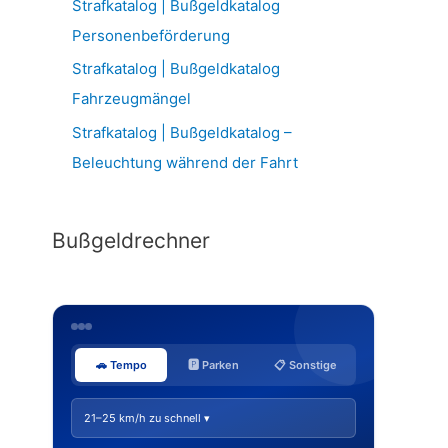
Strafkatalog | Bußgeldkatalog
Personenbeförderung
Strafkatalog | Bußgeldkatalog
Fahrzeugmängel
Strafkatalog | Bußgeldkatalog –
Beleuchtung während der Fahrt
Bußgeldrechner
🚗 Tempo
🅿️ Parken
📋 Sonstige
21–25 km/h zu schnell ▾